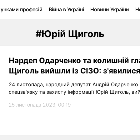
тунками професій
Війна в Україні
Новини України
Н
ухомість в Луцьку
Городина
Архів
#Юрій Щиголь
Нардеп Одарченко та колишній г
Щиголь вийшли із СІЗО: з'явилис
24 листопада, народний депутат Андрій Одарченко
спецзв'язку та захисту інформації Юрій Щиголь, вий
25 листопада 2023, 00:19