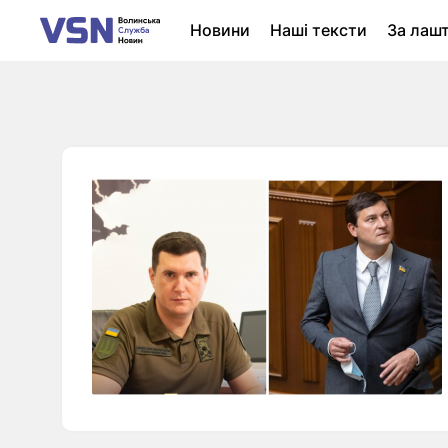
Новини
Наші тексти
За лаш
Новини Луцька
Колонки
Нер