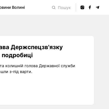
овини Волині
Пошук
лава Держспецзв'язку
я подробиці
 та колишній голова Державної служби
шли з-під варти.