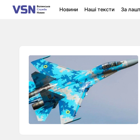
Новини
Наші тексти
За лаш
Новини Луцька
Колонки
Нер