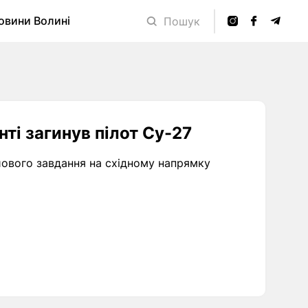
овини Волині
Пошук
ті загинув пілот Су-27
ойового завдання на східному напрямку