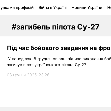
тунками професій
Війна в Україні
Новини України
Н
ухомість в Луцьку
Городина
Архів
#загибель пілота Су-27
Під час бойового завдання на фрон
У понеділок, 8 грудня, опівдні під час виконання б
загинув пілот українського літака Су-27.
08 грудня 2025, 23:26