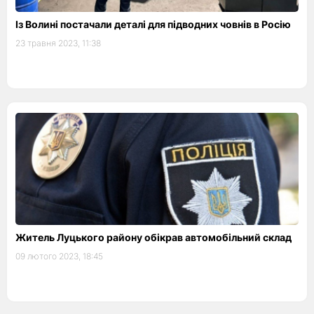
Із Волині постачали деталі для підводних човнів в Росію
23 травня 2023, 11:38
Житель Луцького району обікрав автомобільний склад
09 лютого 2023, 18:45