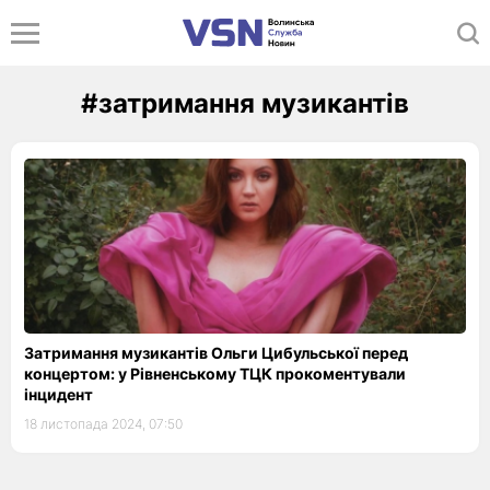
#затримання музикантів
Затримання музикантів Ольги Цибульської перед
концертом: у Рівненському ТЦК прокоментували
інцидент
18 листопада 2024, 07:50