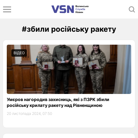
#збили російську ракету
ВІДЕО
Умєров нагородив захисниць, які з ПЗРК збили
російську крилату ракету над Рівненщиною
20 листопада 2024, 07:50