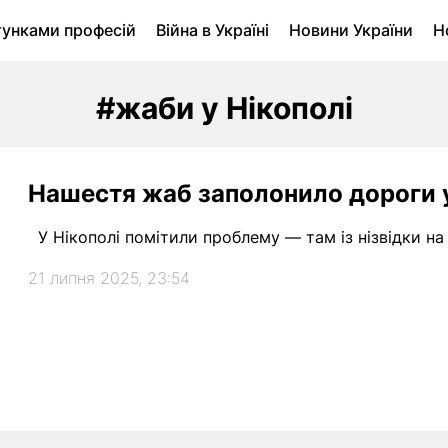
тунками професій
Війна в Україні
Новини України
Н
ухомість в Луцьку
Городина
Архів
#жаби у Нікополі
Нашестя жаб заполонило дороги у
У Нікополі помітили проблему — там із нізвідки на
21 липня 2025, 23:54