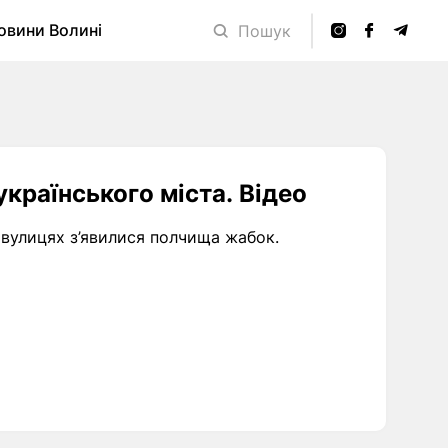
овини Волині
Пошук
країнського міста. Відео
 вулицях з’явилися полчища жабок.