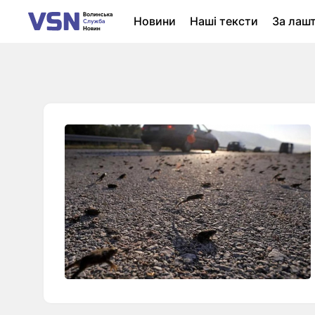
Новини
Наші тексти
За лаш
Новини Луцька
Колонки
Нер