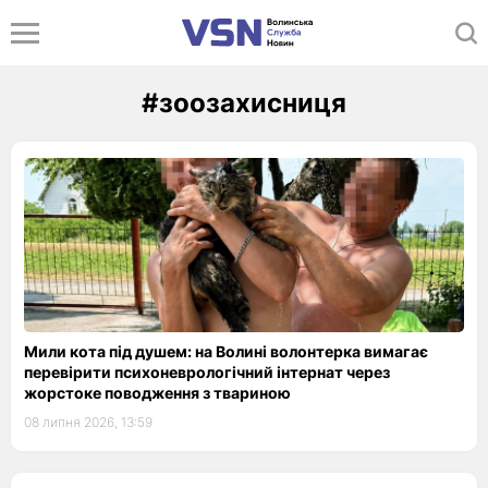
#зоозахисниця
Мили кота під душем: на Волині волонтерка вимагає
перевірити психоневрологічний інтернат через
жорстоке поводження з твариною
08 липня 2026, 13:59