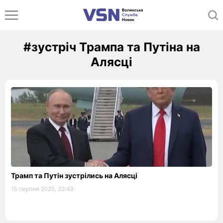
#зустріч Трампа та Путіна на
Алясці
Трамп та Путін зустрілись на Алясці
15 серпня 2025, 22:43