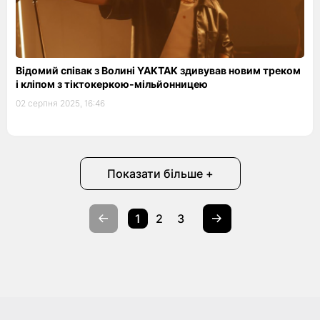
Відомий співак з Волині YAKTAK здивував новим треком
і кліпом з тіктокеркою-мільйонницею
02 серпня 2025, 16:46
Показати більше +
1
2
3