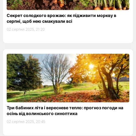
Секрет солодкого врожаю: як підживити моркву в
серпні, щоб нею смакували всі
02 серпня 2025, 21:20
Три бабиних літа і вересневе тепло: прогноз погоди на
осінь від волинського синоптика
02 серпня 2025, 20:45