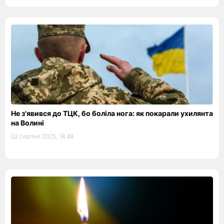
Не з'явився до ТЦК, бо боліла нога: як покарали ухилянта
на Волині
02 серпня 2025, 18:48