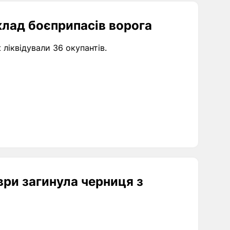
клад боєприпасів ворога
 ліквідували 36 окупантів.
ври загинула черниця з