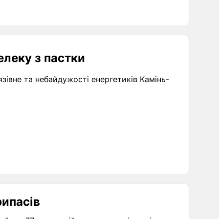
леку з пастки
язівне та небайдужості енергетиків Камінь-
рипасів