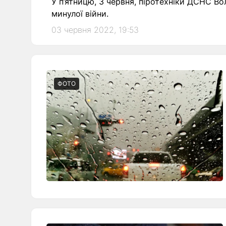
У п’ятницю, 3 червня, піротехніки ДСНС Во
минулої війни.
03 червня 2022, 19:53
ФОТО