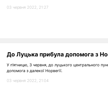
03 червня 2022, 21:27
До Луцька прибула допомога з Но
У п’ятницю, 3 червня, до луцького центрального пу
допомога з далекої Норвегії.
03 червня 2022, 21:04