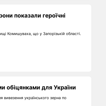
рони показали героїчні
лищі Комишуваха, що у Запорізькій області.
и обіцянками для України
ля вивезення українського зерна по