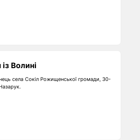
 із Волині
енець села Сокіл Рожищенської громади, 30-
Назарук.