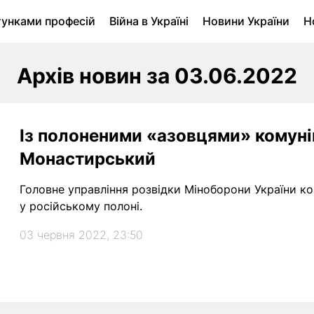
тунками професій
Війна в Україні
Новини України
Н
ухомість в Луцьку
Городина
Архів
Архів новин за 03.06.2022
Із полоненими «азовцями» комуні
Монастирський
Головне управління розвідки Міноборони України ко
у російському полоні.
03 червня 2022, 23:50