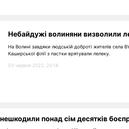
Небайдужі волиняни визволили ле
На Волині завдяки людській доброті жителів села В’
Каширської філії з пастки врятували лелеку.
03 червня 2022, 20:14
знешкодили понад сім десятків боєп