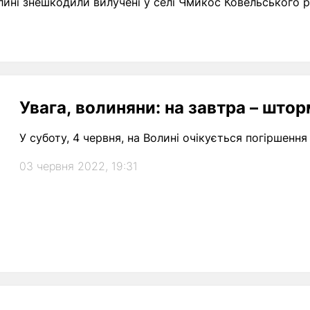
лині знешкодили вилучені у селі Чмикос Ковельського р
Увага, волиняни: на завтра – шт
У суботу, 4 червня, на Волині очікується погіршенн
03 червня 2022, 19:31