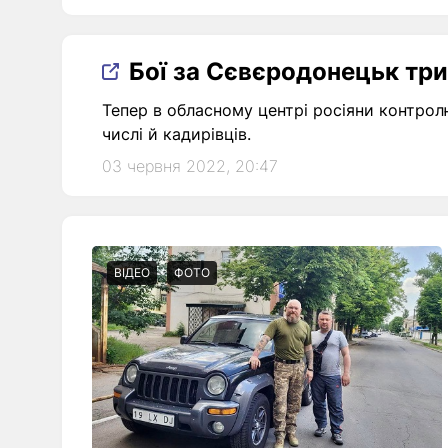
Бої за Сєвєродонецьк три
Тепер в обласному центрі росіяни контрол
числі й кадирівців.
03 червня 2022, 20:47
ВІДЕО
ФОТО