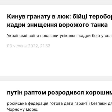
Кинув гранату в люк: бійці теробо
кадри знищення ворожого танка
Українські воїни показали унікальні кадри бою у се
03 червня 2022, 21:52
путін раптом розродився хорошим
російська федерація готова дати гарантії безпеки д
Чорному морю.