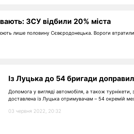
вають: ЗСУ відбили 20% міста
юють лише половину Сєвєродонецька. Вороги втратили б
Із Луцька до 54 бригади доправил
Допомога у вигляді автомобіля, а також турнікети, 
доставлена із Луцька отримувачам – 54 окремій мех
03 червня 2022, 20:32