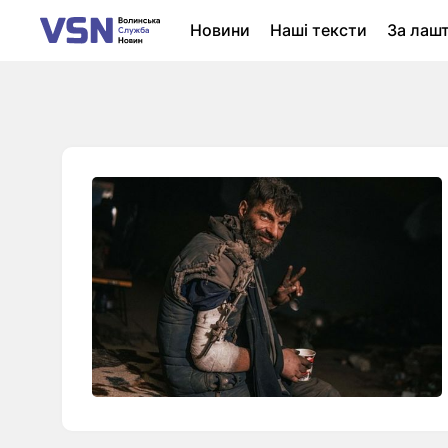
Новини
Наші тексти
За лаш
Новини Луцька
Колонки
Нер