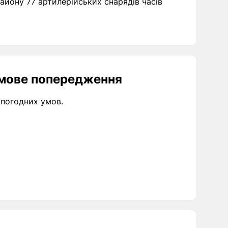
айону 77 артилерійських снарядів часів
ормове попередження
я погодних умов.