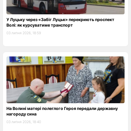
У Луцьку через «Забіг Луцьк» перекриють проспект
Волі: як курсуватиме транспорт
03 липня 2026, 18:59
На Волині матері полеглого Героя передали державну
нагороду сина
03 липня 2026, 18:40