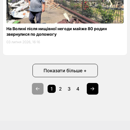
На Волині після нищівної негоди майже 80 родин
звернулися по допомогу
03 липня 2026, 16:16
Показати більше +
1
2
3
4