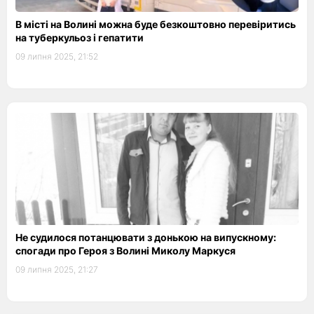
В місті на Волині можна буде безкоштовно перевіритись
на туберкульоз і гепатити
09 липня 2025, 21:52
Не судилося потанцювати з донькою на випускному:
спогади про Героя з Волині Миколу Маркуся
09 липня 2025, 21:27