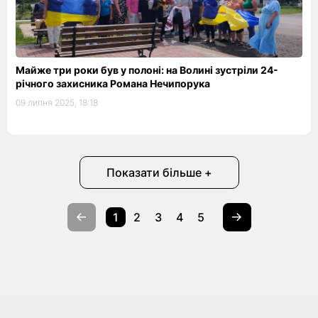
Майже три роки був у полоні: на Волині зустріли 24-
річного захисника Романа Нечипорука
09 липня 2025, 18:18
Показати більше +
1
2
3
4
5