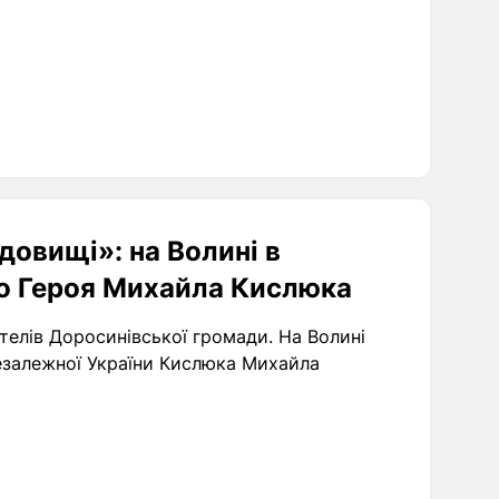
довищі»: на Волині в
о Героя Михайла Кислюка
ителів Доросинівської громади. На Волині
езалежної України Кислюка Михайла