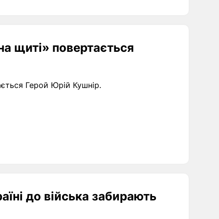
«на щиті» повертається
тається Герой Юрій Кушнір.
раїні до війська забирають