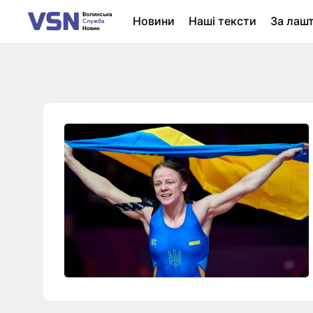
Новини
Наші тексти
За лаш
Новини Луцька
Колонки
Нер