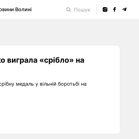
овини Волині
Пошук
о виграла «срібло» на
рібну медаль у вільній боротьбі на