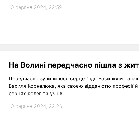
10 серпня 2024, 22:59
На Волині передчасно пішла з жит
Передчасно зупинилося серце Лідії Василівни Талаш
Василя Корнелюка, яка своєю відданістю професії й
серцях колег та учнів.
10 серпня 2024, 22:26