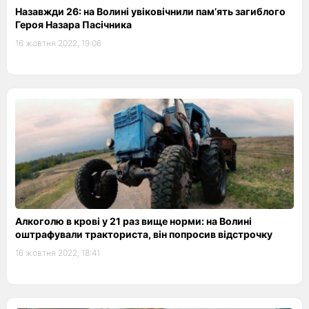
Назавжди 26: на Волині увіковічнили пам’ять загиблого
Героя Назара Пасічника
16 жовтня 2022, 19:06
Алкоголю в крові у 21 раз вище норми: на Волині
оштрафували тракториста, він попросив відстрочку
16 жовтня 2022, 18:41