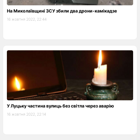
На Миколаївщині ЗСУ збили два дрони-камікадзе
16 жовтня 2022, 22:44
У Луцьку частина вулиць без світла через аварію
16 жовтня 2022, 22:14