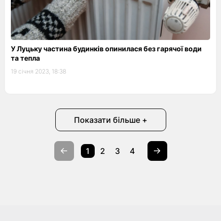
У Луцьку частина будинків опинилася без гарячої води
та тепла
19 січня 2023, 18:38
Показати більше +
1
2
3
4