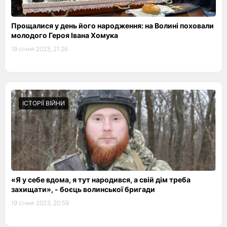
Прощалися у день його народження: на Волині поховали
молодого Героя Івана Хомука
19 січня 2023, 21:26
ІСТОРІЇ ВІЙНИ
«Я у себе вдома, я тут народився, а свій дім треба
захищати», - боєць волинської бригади
19 січня 2023, 20:59