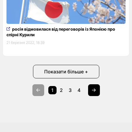
росія відмовилася від переговорів із Японією про
спірні Курили
21 березня 2022, 18:39
Показати більше +
1
2
3
4