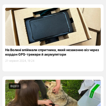
На Волині впіймали спритника, який незаконно віз через
кордон GPS-трекери й акумулятори
21 червня 2024, 19:24
ВІДЕО