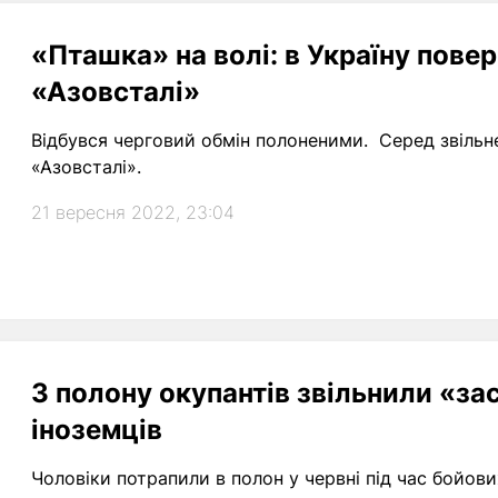
«Пташка» на волі: в Україну пове
«Азовсталі»
Відбувся черговий обмін полоненими. Серед звільне
«Азовсталі».
21 вересня 2022, 23:04
З полону окупантів звільнили «з
іноземців
Чоловіки потрапили в полон у червні під час бойових