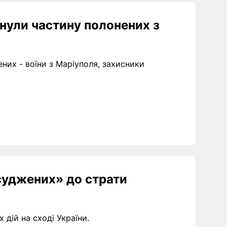
рнули частину полонених з
них - воїни з Маріуполя, захисники
асуджених» до страти
 дій на сході України.