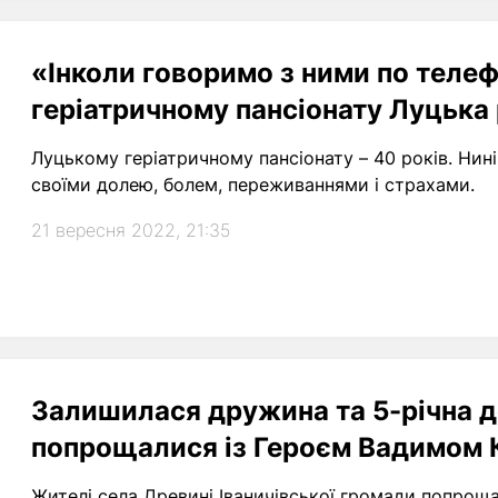
«Інколи говоримо з ними по телеф
геріатричному пансіонату Луцька
Луцькому геріатричному пансіонату – 40 років. Нині
своїми долею, болем, переживаннями і страхами.
21 вересня 2022, 21:35
Залишилася дружина та 5-річна д
попрощалися із Героєм Вадимом
Жителі села Древині Іваничівської громади попрощ