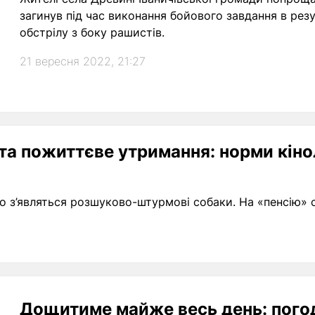
загинув під час виконання бойового завдання в рез
обстрілу з боку рашистів.
21 вересня 2022, 21:27
та пожиттєве утримання: норми кіно
о з’являться розшуково-штурмові собаки. На «пенсію» 
Дощитиме майже весь день: погод