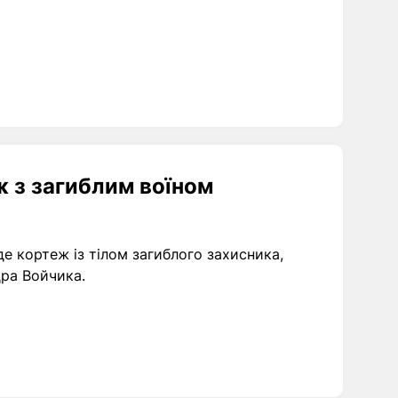
ж з загиблим воїном
е кортеж із тілом загиблого захисника,
ра Войчика.