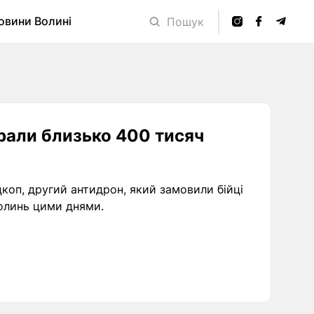
овини Волині
Пошук
брали близько 400 тисяч
цкоп, другий антидрон, який замовили бійці
Волинь цими днями.