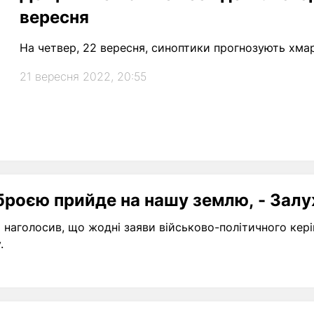
вересня
На четвер, 22 вересня, синоптики прогнозують хм
21 вересня 2022, 20:55
зброєю прийде на нашу землю, - Зал
наголосив, що жодні заяви військово-політичного кері
.