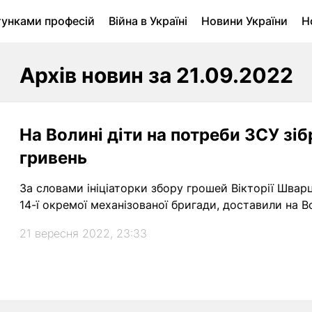
тунками професій
Війна в Україні
Новини України
Н
ухомість в Луцьку
Городина
Архів
Архів новин за 21.09.2022
На Волині діти на потреби ЗСУ зі
гривень
За словами ініціаторки збору грошей Вікторії Швар
14-ї окремої механізованої бригади, доставили на 
21 вересня 2022, 23:33