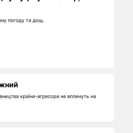
арну погоду та дощ.
ужний
вництва країни-агресора не вплинуть на