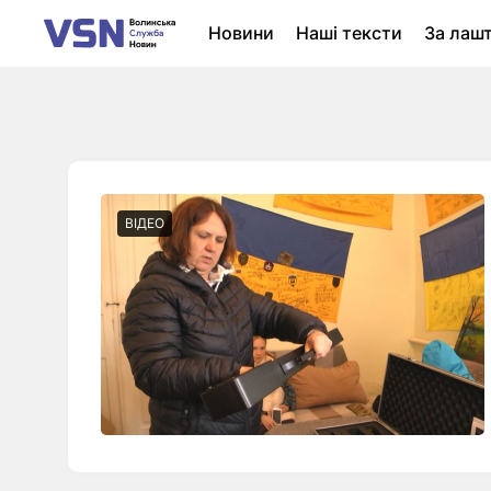
Новини
Наші тексти
За лаш
Новини Луцька
Колонки
Нер
ВІДЕО