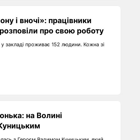
ону і вночі»: працівники
 розповіли про свою роботу
 у закладі проживає 152 людини. Кожна зі
онька: на Волині
 Куницьким
алась з Героєм Вадимом Куницьким, який