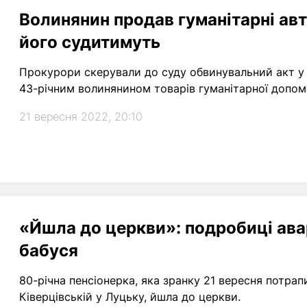
Волинянин продав гуманітарні авт
його судитимуть
Прокурори скерували до суду обвинувальний акт у
43-річним волинянином товарів гуманітарної допом
21 вересня 2022, 20:10
«Йшла до церкви»: подробиці аварі
бабуся
80-річна пенсіонерка, яка зранку 21 вересня потрап
Ківерцівській у Луцьку, йшла до церкви.