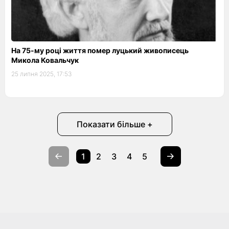
На 75-му році життя помер луцький живописець
Микола Ковальчук
25 липня 2025, 17:53
Показати більше +
1
2
3
4
5