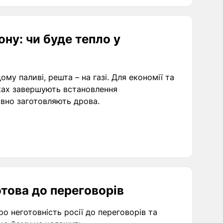
ну: чи буде тепло у
му паливі, решта – на газі. Для економії та
ках завершують встановлення
ивно заготовляють дрова.
отова до переговорів
 неготовність росії до переговорів та