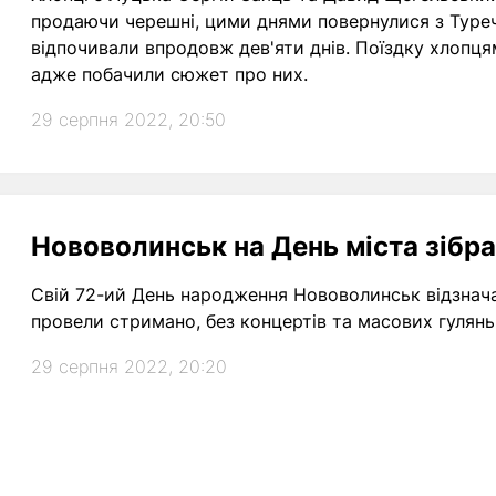
продаючи черешні, цими днями повернулися з Туре
відпочивали впродовж дев'яти днів. Поїздку хлопц
адже побачили сюжет про них.
29 серпня 2022, 20:50
Нововолинськ на День міста зібра
Свій 72-ий День народження Нововолинськ відзначав
провели стримано, без концертів та масових гулянь
29 серпня 2022, 20:20