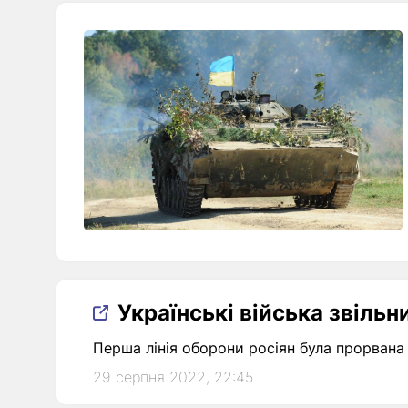
Українські війська звільн
Перша лінія оборони росіян була прорвана 
29 серпня 2022, 22:45