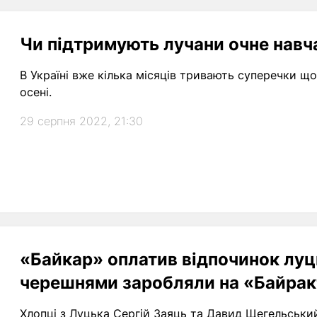
Чи підтримують лучани очне навч
В Україні вже кілька місяців тривають суперечки що
осені.
29 серпня 2022, 21:30
«Байкар» оплатив відпочинок луц
черешнями заробляли на «Байрак
Хлопці з Луцька Сергій Заяць та Давид Щегельський