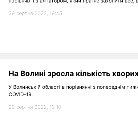
порівняв її з алігатором, який прагне захопити все,
29 серпня 2022, 19:45
На Волині зросла кількість хвори
У Волинській області в порівнянні з попереднім тиж
COVID-19.
29 серпня 2022, 19:10