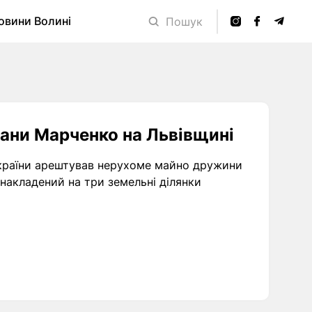
овини Волині
Пошук
ани Марченко на Львівщині
України арештував нерухоме майно дружини
накладений на три земельні ділянки