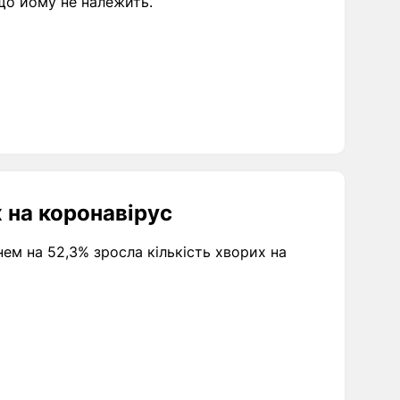
 що йому не належить.
х на коронавірус
нем на 52,3% зросла кількість хворих на