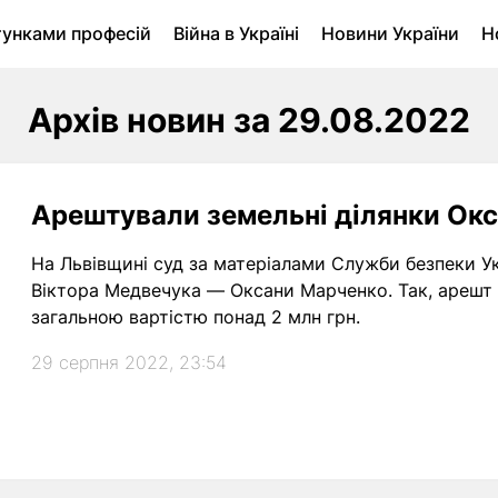
тунками професій
Війна в Україні
Новини України
Н
ухомість в Луцьку
Городина
Архів
Архів новин за 29.08.2022
Арештували земельні ділянки Окс
На Львівщині суд за матеріалами Служби безпеки 
Віктора Медвечука — Оксани Марченко. Так, арешт 
загальною вартістю понад 2 млн грн.
29 серпня 2022, 23:54