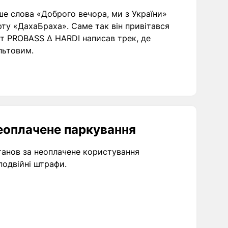
рше слова «Доброго вечора, ми з України»
ту «ДахаБраха». Саме так він привітався
урт PROBASS ∆ HARDI написав трек, де
льтовим.
еоплачене паркування
танов за неоплачене користування
подвійні штрафи.