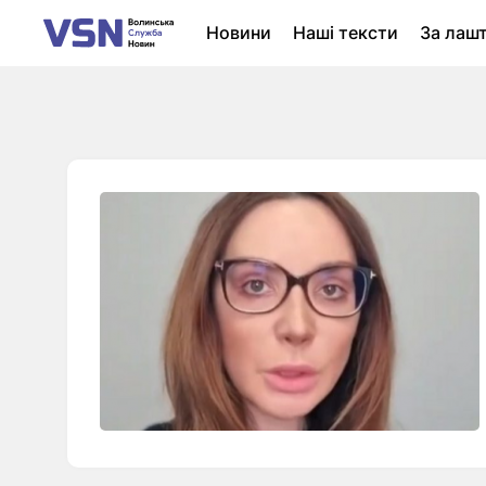
Новини
Наші тексти
За лаш
Новини Луцька
Колонки
Нер