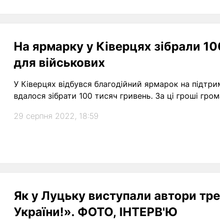
На ярмарку у Ківерцях зібрали 10
для військових
У Ківерцях відбувся благодійний ярмарок на підтри
вдалося зібрати 100 тисяч гривень. За ці гроші гро
29 серпня 2022, 18:59
Як у Луцьку виступали автори тре
України!». ФОТО, ІНТЕРВ'Ю