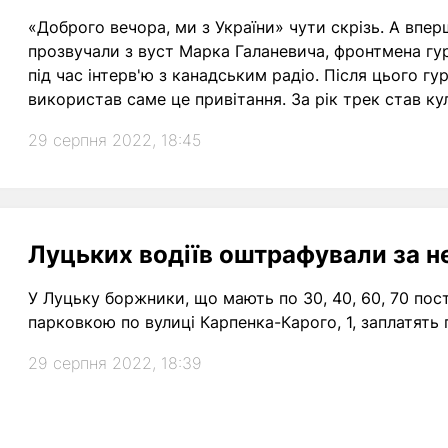
«Доброго вечора, ми з України» чути скрізь. А впе
прозвучали з вуст Марка Галаневича, фронтмена гур
під час інтерв'ю з канадським радіо. Після цього г
використав саме це привітання. За рік трек став ку
29 серпня 2022, 18:45
Луцьких водіїв оштрафували за н
У Луцьку боржники, що мають по 30, 40, 60, 70 пос
парковкою по вулиці Карпенка-Карого, 1, заплатять 
29 серпня 2022, 18:39