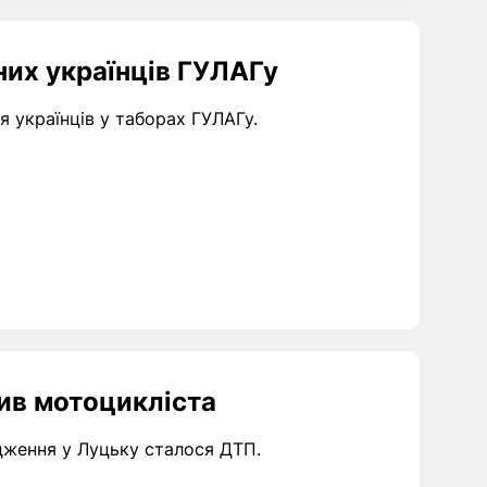
них українців ГУЛАГу
я українців у таборах ГУЛАГу.
бив мотоцикліста
одження у Луцьку сталося ДТП.