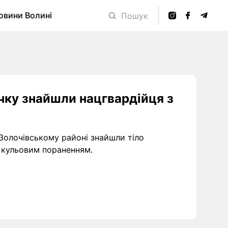
овини Волині
Пошук
чку знайшли нацгвардійця з
 Золочівському районі знайшли тіло
з кульовим пораненням.