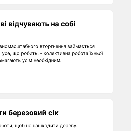
ві відчувають на собі
овномасштабного вторгнення займається
ої
омагають усім необхідним.
ти березовий сік
роботи, щоб не нашкодити дереву.