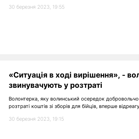
30 березня 2023, 19:55
«Ситуація в ході вирішення», - во
звинувачують у розтраті
Волонтерка, яку волинський осередок добровольчо
розтраті коштів зі зборів для бійців, вперше відреаг
30 березня 2023, 19:15