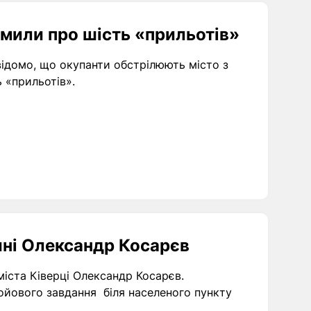
омили про шість «прильотів»
 відомо, що окупанти обстрілюють місто з
 «прильотів».
лині Олександр Косарєв
міста Ківерці Олександр Косарєв.
ойового завдання біля населеного пункту