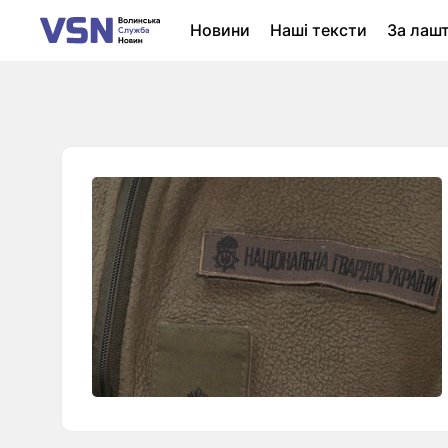
Новини
Наші тексти
За лаш
Новини Луцька
Колонки
Нер