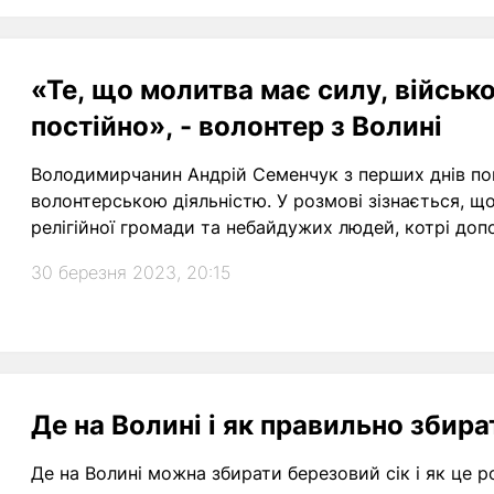
«Те, що молитва має силу, військо
постійно», - волонтер з Волині
Володимирчанин Андрій Семенчук з перших днів п
волонтерською діяльністю. У розмові зізнається, що усе, що робить, - колективна робота їхнь
релігійної громади та небайдужих людей, котрі доп
30 березня 2023, 20:15
Де на Волині і як правильно збира
Де на Волині можна збирати березовий сік і як це 