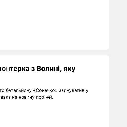
лонтерка з Волині, яку
го батальйону «Сонечко» звинуватив у
увала на новину про неї.