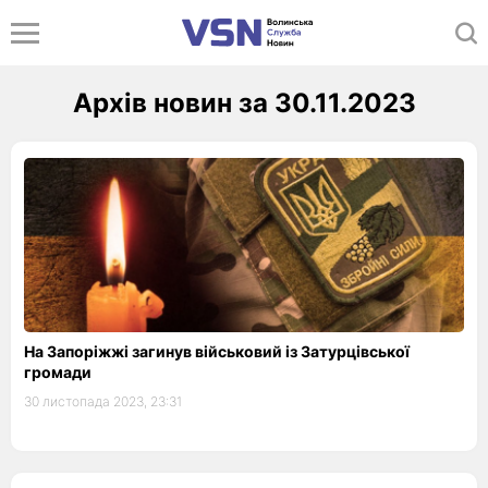
Архів новин за 30.11.2023
На Запоріжжі загинув військовий із Затурцівської
громади
30 листопада 2023, 23:31