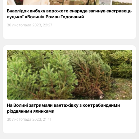
Внаслідок вибуху ворожого снаряда загинув ексгравець
луцької «Волині» Роман Годований
30 листопада 2023, 22:27
На Волині затримали вантажівку з контрабандними
різдвяними ялинками
30 листопада 2023, 21:41