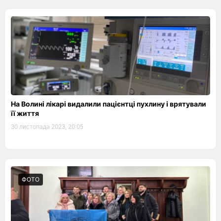
На Волині лікарі видалили пацієнтці пухлину і врятували
її життя
30 листопада 2023, 20:05
ФОТО