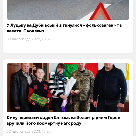
У Луцьку на Дубнівській зіткнулися «фольксваген» та
лавета. Оновлено
30 листопада 2023, 18:30
Сину передали орден батька: на Волині рідним Героя
вручили його посмертну нагороду
30 листопада 2023, 18:26