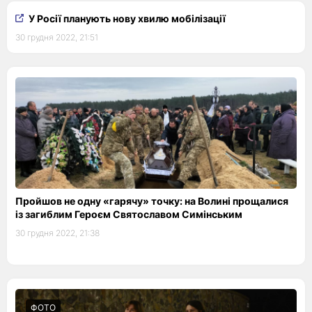
У Росії планують нову хвилю мобілізації
30 грудня 2022, 21:51
Пройшов не одну «гарячу» точку: на Волині прощалися
із загиблим Героєм Святославом Симінським
30 грудня 2022, 21:38
ФОТО