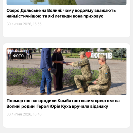
Озеро Дольське на Волині: чому водойму вважають
наймістичнішою та які легенди вона приховує
30 липня 2026, 16:55
ФОТО
Посмертно нагородили Комбатантським хрестом: на
Волині родині Героя Юрія Куха вручили відзнаку
30 липня 2026, 16:46