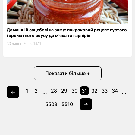
Домашній сацебелі на зиму: покроковий рецепт густого
і ароматного соусу до м’яса та гарнірів
30 липня 2026, 14:11
Показати більше +
1
2
28
29
30
31
32
33
34
...
...
5509
5510