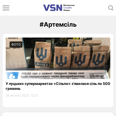
#Артемсіль
ФОТО
У луцьких супермаркетах «Сільпо» з'явилася сіль по 500
гривень
26 лютого 2023, 13:27