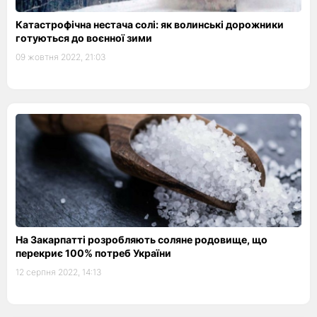
Катастрофічна нестача солі: як волинські дорожники
готуються до воєнної зими
09 жовтня 2022, 21:03
На Закарпатті розробляють соляне родовище, що
перекриє 100% потреб України
12 серпня 2022, 14:13