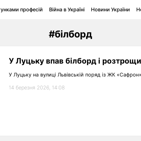
тунками професій
Війна в Україні
Новини України
Н
ухомість в Луцьку
Городина
Архів
#білборд
У Луцьку впав білборд і розтрощи
У Луцьку на вулиці Львівській поряд із ЖК «Сафрон
14 березня 2026, 14:08