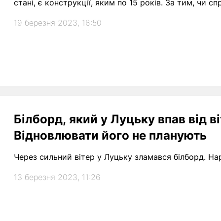
стані, є конструкції, яким по 15 років. За тим, чи с
19 березня 2023, 16:50
Білборд, який у Луцьку впав від в
Відновлювати його не планують
Через сильний вітер у Луцьку зламався білборд. На
13 березня 2023, 11:26