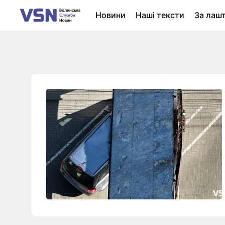
Новини
Наші тексти
За лаш
Новини Луцька
Колонки
Нер