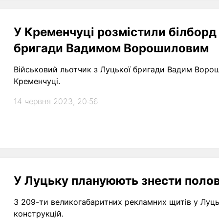
У Кременчуці розмістили білборд
бригади Вадимом Ворошиловим
Військовий льотчик з Луцької бригади Вадим Ворош
Кременчуці.
14 червня 2023, 20:56
У Луцьку плануюють знести полов
З 209-ти великогабаритних рекламних щитів у Луц
конструкцій.