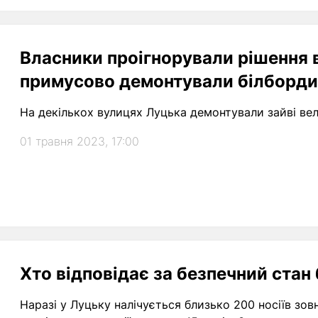
Власники проігнорували рішення 
примусово демонтували білборди
На декількох вулицях Луцька демонтували зайві ве
01 травня 2023, 17:00
Хто відповідає за безпечний стан
Наразі у Луцьку налічується близько 200 носіїв зов