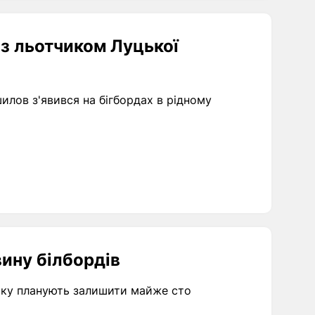
 з льотчиком Луцької
илов з'явився на бігбордах в рідному
ину білбордів
ьку планують залишити майже сто