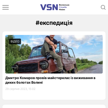
#експедиція
ВІДЕО
Дмитро Комаров провів майстерклас із виживання в
диких болотах Волині
29 серпня 2023, 15:02