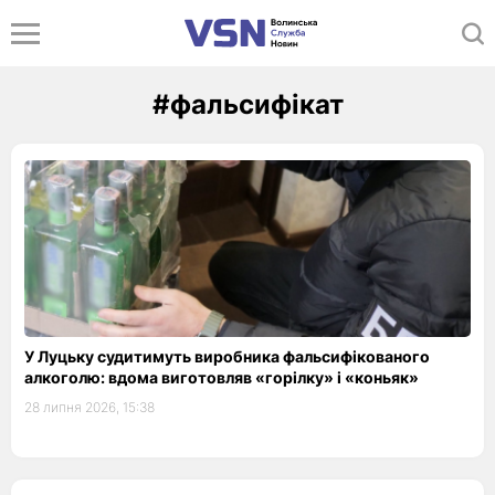
#фальсифікат
У Луцьку судитимуть виробника фальсифікованого
алкоголю: вдома виготовляв «горілку» і «коньяк»
28 липня 2026, 15:38