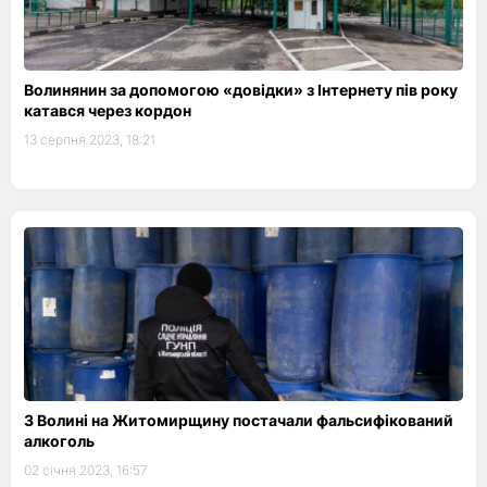
Волинянин за допомогою «довідки» з Інтернету пів року
катався через кордон
13 серпня 2023, 18:21
З Волині на Житомирщину постачали фальсифікований
алкоголь
02 січня 2023, 16:57