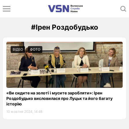
#Ірен Роздобудько
ВІДЕО
ФОТО
«Ви сидите на золоті і мусите заробляти»: Ірен
Роздобудько висловилася про Луцьк та його багату
історію
10 жовтня 2024, 14:48