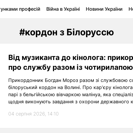
тунками професій
Війна в Україні
Новини України
Н
ухомість в Луцьку
Городина
Архів
#кордон з Білоруссю
Від музиканта до кінолога: прико
про службу разом із чотирилапо
Прикордонник Богдан Мороз разом зі службовою с
білоруський кордон на Волині. Про кар'єру кінолога
парі з бельгійською вівчаркою малінуа, яка спеціал
щодня виконують завдання з охорони державного к
04 серпня 2026, 14:10