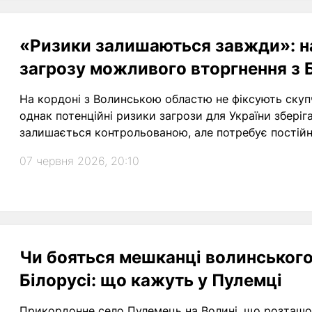
«Ризики залишаються завжди»: н
загрозу можливого вторгнення з 
На кордоні з Волинською областю не фіксують скупче
однак потенційні ризики загрози для України зберіг
залишається контрольованою, але потребує постійно
07 червня 2026, 20:10
Чи бояться мешканці волинського
Білорусі: що кажуть у Пулемці
Прикордонне село Пулемець на Волині, що розташов