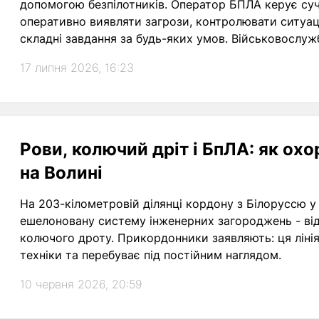
допомогою безпілотників. Оператор БПЛА керує су
оперативно виявляти загрози, контролювати ситуа
складні завдання за будь-яких умов. Військовослуж
роботі — холодний розум, практика та вміння швид
17 липня 2026, 16:23
Рови, колючий дріт і БпЛА: як ох
на Волині
На 203-кілометровій ділянці кордону з Білоруссю у
ешелоновану систему інженерних загороджень - від 
колючого дроту. Прикордонники заявляють: ця ліні
техніки та перебуває під постійним наглядом.
10 червня 2026, 20:59