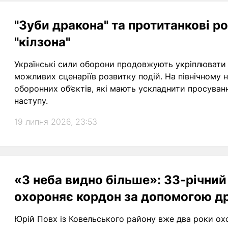
"Зуби дракона" та протитанкові ро
"кілзона"
Українські сили оборони продовжують укріплювати 
можливих сценаріїв розвитку подій. На північному
оборонних об’єктів, які мають ускладнити просуванн
наступу.
19 липня 2026, 23:53
«З неба видно більше»: 33-річний
охороняє кордон за допомогою д
Юрій Повх із Ковельського району вже два роки ох