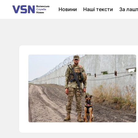
Новини
Наші тексти
За лаш
Новини Луцька
Колонки
Нер