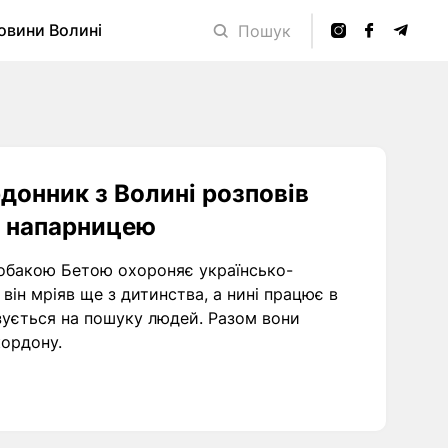
овини Волині
Пошук
рдонник з Волині розповів
ю напарницею
обакою Бетою охороняє українсько-
 він мріяв ще з дитинства, а нині працює в
ізується на пошуку людей. Разом вони
ордону.