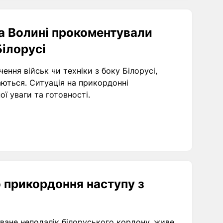
а Волині прокоментували
Білорусі
ння військ чи техніки з боку Білорусі,
аються. Ситуація на прикордонні
ї уваги та готовності.
 прикордоння наступу з
ане неподалік білоруського кордону, живе