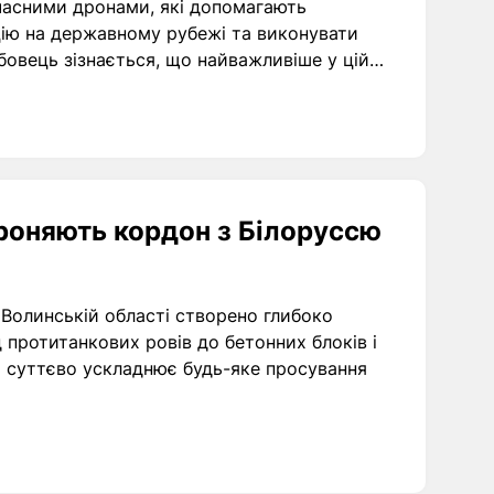
часними дронами, які допомагають
цію на державному рубежі та виконувати
бовець зізнається, що найважливіше у цій
ко ухвалювати рішення.
ороняють кордон з Білоруссю
 Волинській області створено глибоко
протитанкових ровів до бетонних блоків і
я суттєво ускладнює будь-яке просування