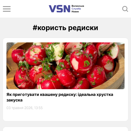
#користь редиски
Як приготувати квашену редиску: ідеальна хрустка
закуска
03 травня 2026, 13:55