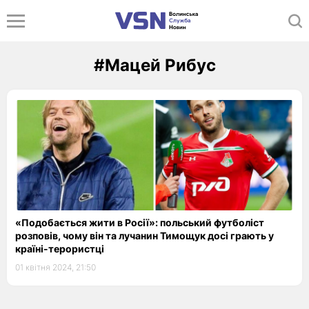
#Мацей Рибус
«Подобається жити в Росії»: польський футболіст
розповів, чому він та лучанин Тимощук досі грають у
країні-терористці
01 квітня 2024, 21:50