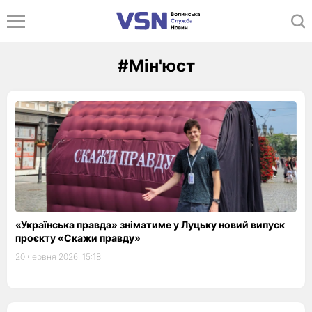
#Мін'юст
«Українська правда» зніматиме у Луцьку новий випуск
проєкту «Скажи правду»
20 червня 2026, 15:18