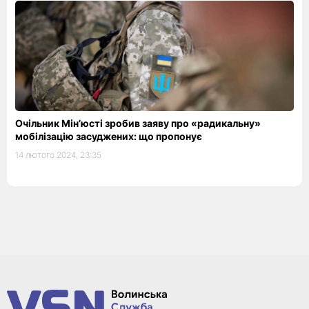
Очільник Мін’юсті зробив заяву про «радикальну»
мобілізацію засуджених: що пропонує
14 лютого 2024, 23:35