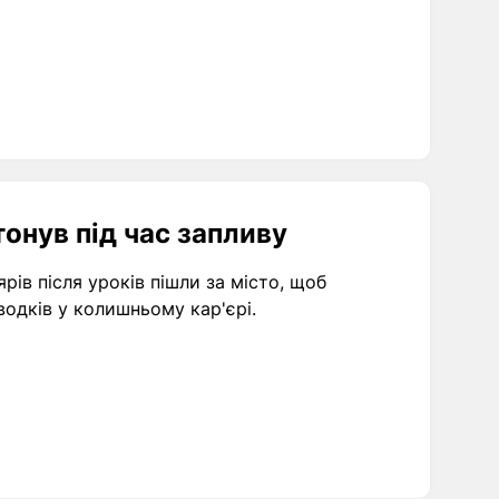
онув під час запливу
ів після уроків пішли за місто, щоб
одків у колишньому кар'єрі.