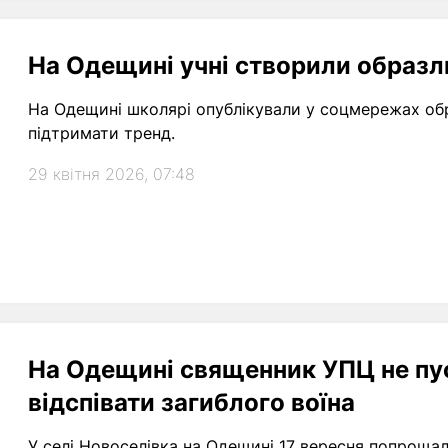
На Одещині учні створили образли
На Одещині школярі опублікували у соцмережах обр
підтримати тренд.
29 квітня 2026, 07:48
На Одещині священник УПЦ не пу
відспівати загиблого воїна
У селі Новоселівка на Одещині 17 вересня попрощал