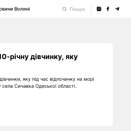
овини Волині
Пошук
0-річну дівчинку, яку
івчинки, яку під час відпочинку на морі
у села Сичавка Одеської області.