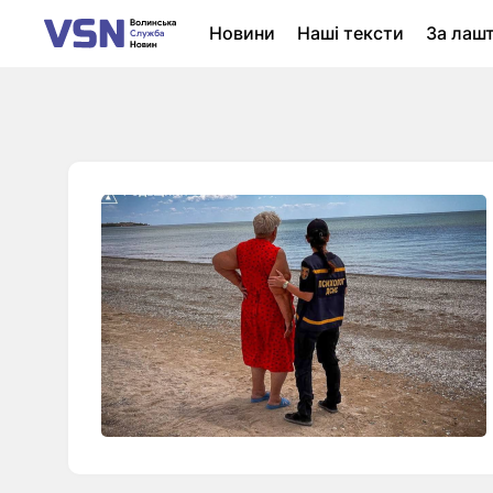
Новини
Наші тексти
За лаш
Новини Луцька
Колонки
Нер