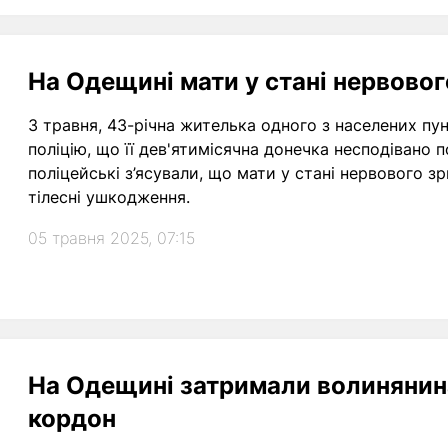
На Одещині мати у стані нервовог
3 травня, 43-річна жителька одного з населених пу
поліцію, що її дев'ятимісячна донечка несподівано п
поліцейські з’ясували, що мати у стані нервового 
тілесні ушкодження.
05 травня 2025, 07:15
На Одещині затримали волинянина
кордон