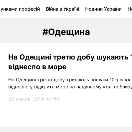
тунками професій
Війна в Україні
Новини України
Н
ухомість в Луцьку
Городина
Архів
#Одещина
На Одещині третю добу шукають 1
віднесло в море
На Одещині третю добу тривають пошуки 10-річної д
віднесло у відкрите море на надувному колі поблиз
22 червня 2026, 07:50