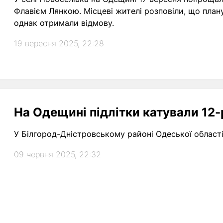
Флавієм Лянкою. Місцеві жителі розповіли, що план
однак отримали відмову.
19 вересня 2025, 22:28
На Одещині підлітки катували 12-
У Білгород-Дністровському районі Одеської області
09 червня 2025, 22:32