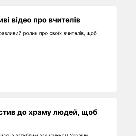
ві відео про вчителів
азливий ролик про своїх вчителів, щоб
стив до храму людей, щоб
ися із загиблим захисником України