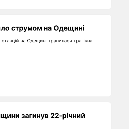
вбило струмом на Одещині
их станцій на Одещині трапилася трагічна
щини загинув 22-річний