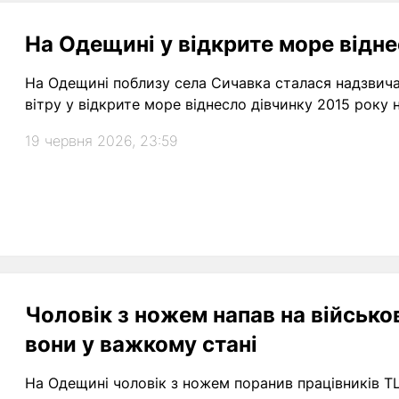
На Одещині у відкрите море відн
На Одещині поблизу села Сичавка сталася надзвича
вітру у відкрите море віднесло дівчинку 2015 року
19 червня 2026, 23:59
Чоловік з ножем напав на військо
вони у важкому стані
На Одещині чоловік з ножем поранив працівників ТЦК