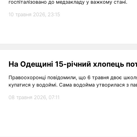
госпіталізовано до медзакладу у важкому стані.
10 травня 2026, 23:15
На Одещині 15-річний хлопець пот
Правоохоронці повідомили, що 6 травня двоє школяр
купатися у водоймі. Сама водойма утворилася з пав
08 травня 2026, 07:11