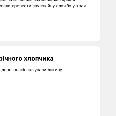
ували провести заупокійну службу у храмі,
річного хлопчика
 двоє юнаків катували дитину.