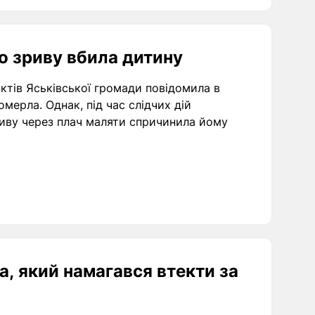
о зриву вбила дитину
нктів Яськівської громади повідомила в
омерла. Однак, під час слідчих дій
зриву через плач маляти спричинила йому
, який намагався втекти за