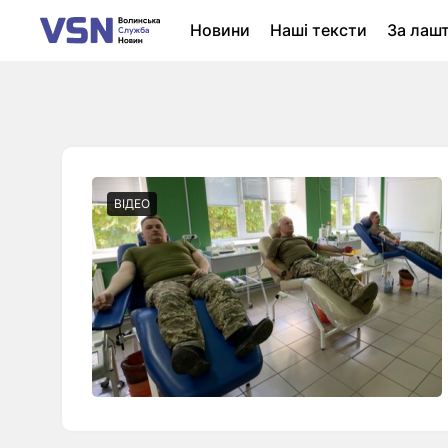
Новини
Наші тексти
За лаш
Новини Луцька
Колонки
Нер
ВІДЕО