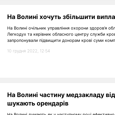
На Волині хочуть збільшити випл
На Волині очільник управління охорони здоров’я обл
Легкодух та керівник обласного центру служби кро
запропонували підвищити донорам крові суми компе
10 грудня 2022, 12:54
На Волині частину медзакладу від
шукають орендарів
На Волині думають як у наступному році ефективн