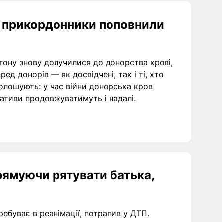
кі прикордонники поповнили
ону знову долучилися до донорства крові,
ед донорів — як досвідчені, так і ті, хто
олошують: у час війни донорська кров
ціативи продовжуватимуть і надалі.
рямуючи рятувати батька,
ребуває в реанімації, потрапив у ДТП.