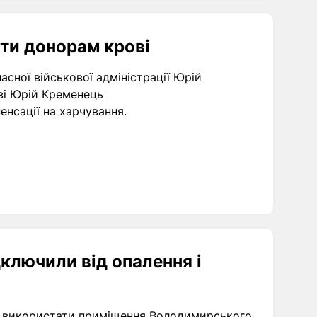
ати донорам крові
асної військової адміністрації Юрій
ві Юрій Кременець
нсації на харчування.
ключили від опалення і
о використати приміщення Володимирського