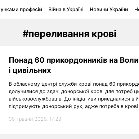
тунками професій
Війна в Україні
Новини України
Н
ухомість в Луцьку
Городина
Архів
#переливання крові
Понад 60 прикордонників на Воли
і цивільних
В обласному центрі служби крові понад 60 прикорд
долучилися до здачі донорської крові для потреб ци
військовослужбовців. До ініціативи приєдналися війс
підтримують донорський рух, адже потреба в крові
передають як у лікарні Волині, так і до прифронтових
06 травня 2026, 17:29