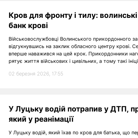
Кров для фронту і тилу: волинсь
банк крові
Військовослужбовці Волинського прикордонного заг
відгукнувшись на заклик обласного центру крові. Сер
вперше наважився на цей крок. Прикордонники наг
рятує життя військових і цивільних, а тому такі іні
02 березня 2026, 17:55
У Луцьку водій потрапив у ДТП, п
який у реанімації
У Луцьку водій, який їхав по кров для батька, що пе