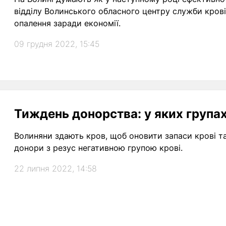
відділу Волинського обласного центру служби крові,
опалення заради економії.
09 грудня 2022, 15:45
Тиждень донорства: у яких групах
Волиняни здають кров, щоб оновити запаси крові та 
донори з резус негативною групою крові.
22 липня 2022, 14:58