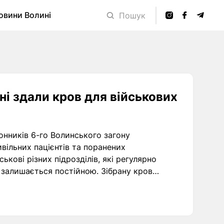
овини Волині
Пошук
ні здали кров для військових
онників 6-го Волинського загону
вільних пацієнтів та поранених
ькові різних підрозділів, які регулярно
 залишається постійною. Зібрану кров
 регіонів.