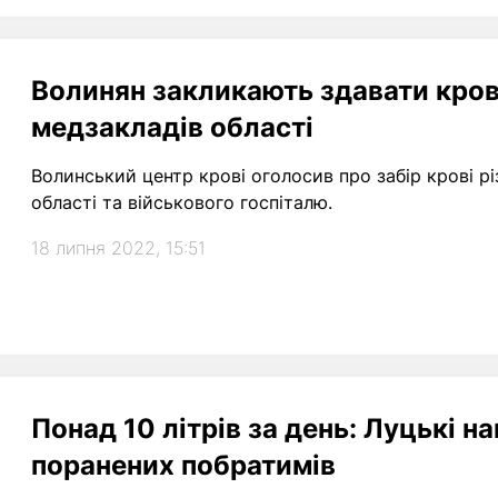
Волинян закликають здавати кров
медзакладів області
Волинський центр крові оголосив про забір крові рі
області та військового госпіталю.
18 липня 2022, 15:51
Понад 10 літрів за день: Луцькі н
поранених побратимів