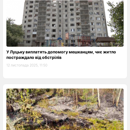
У Луцьку виплатять допомогу мешканцям, чиє житло
постраждало від обстрілів
12 листопада 2025, 11:50