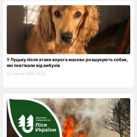
У Луцьку після атаки ворога масово розшукують собак,
які повтікали від вибухів
22 серпня 2025, 16:39