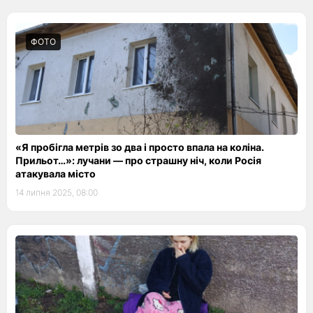
ФОТО
«Я пробігла метрів зо два і просто впала на коліна.
Прильот…»: лучани — про страшну ніч, коли Росія
атакувала місто
14 липня 2025, 08:00