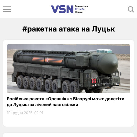
#ракетна атака на Луцьк
Російська ракета «Орєшнік» з Білорусі може долетіти
до Луцька за лічений час: скільки
19 грудня 2025, 02:01