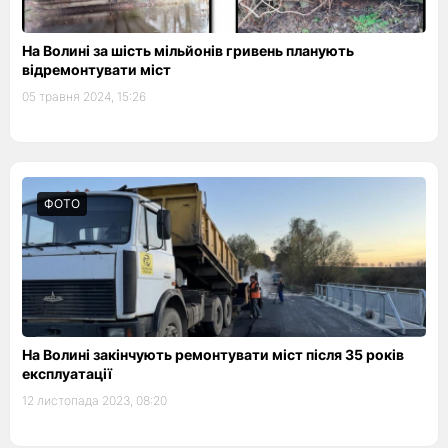
На Волині за шість мільйонів гривень планують
відремонтувати міст
05 травня 2024, 15:26
ФОТО
На Волині закінчують ремонтувати міст після 35 років
експлуатації
12 листопада 2023, 08:20