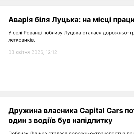
Аварія біля Луцька: на місці пра
У селі Рованці поблизу Луцька сталася дорожньо-тр
легковиків.
08 квітня 2026, 12:12
Дружина власника Capital Сars по
один з водіїв був напідпитку
Поблизу Луцька сталася дорожньо-транспортна при