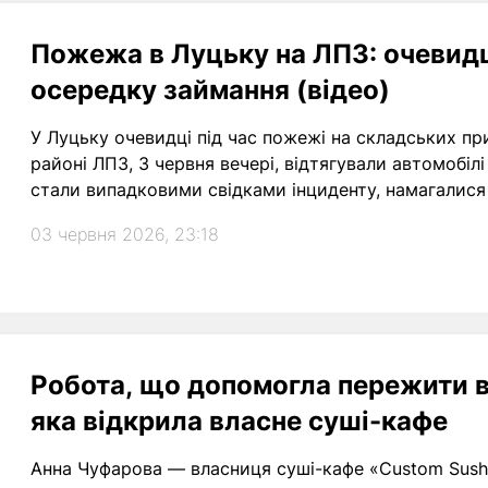
Пожежа в Луцьку на ЛПЗ: очевидці
осередку займання (відео)
У Луцьку очевидці під час пожежі на складських пр
районі ЛПЗ, 3 червня вечері, відтягували автомобілі
стали випадковими свідками інциденту, намагалися
03 червня 2026, 23:18
Робота, що допомогла пережити вт
яка відкрила власне суші-кафе
Анна Чуфарова — власниця суші-кафе «Custom Sushi»