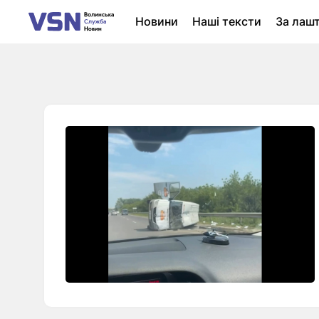
Новини
Наші тексти
За лаш
Новини Луцька
Колонки
Нер