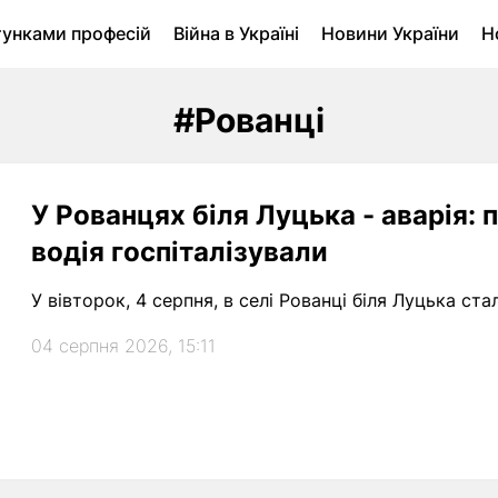
тунками професій
Війна в Україні
Новини України
Н
ухомість в Луцьку
Городина
Архів
#Рованці
У Рованцях біля Луцька - аварія:
водія госпіталізували
У вівторок, 4 серпня, в селі Рованці біля Луцька с
04 серпня 2026, 15:11