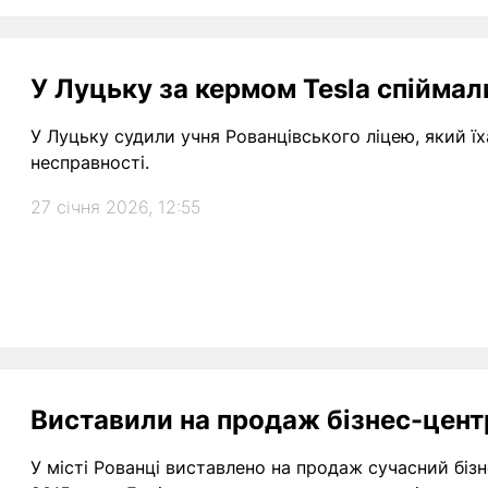
У Луцьку за кермом Tesla спіймали
У Луцьку судили учня Рованцівського ліцею, який їх
несправності.
27 січня 2026, 12:55
Виставили на продаж бізнес-центр
У місті Рованці виставлено на продаж сучасний біз