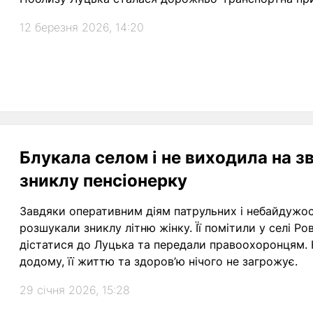
12 березня 2026, 14:20
Блукала селом і не виходила на зв
зниклу пенсіонерку
Завдяки оперативним діям патрульних і небайдужос
розшукали зниклу літню жінку. Її помітили у селі Ро
дістатися до Луцька та передали правоохоронцям. 
додому, її життю та здоров’ю нічого не загрожує.
29 січня 2026, 15:28