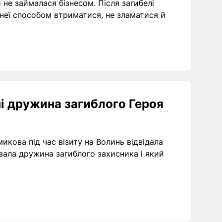
 не займалася бізнесом. Після загибелі
 неї способом втриматися, не зламатися й
ні дружина загиблого Героя
икова під час візиту на Волинь відвідала
увала дружина загиблого захисника і який