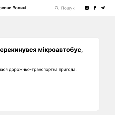
овини Волині
Пошук
 перекинувся мікроавтобус,
талася дорожньо-транспортна пригода.