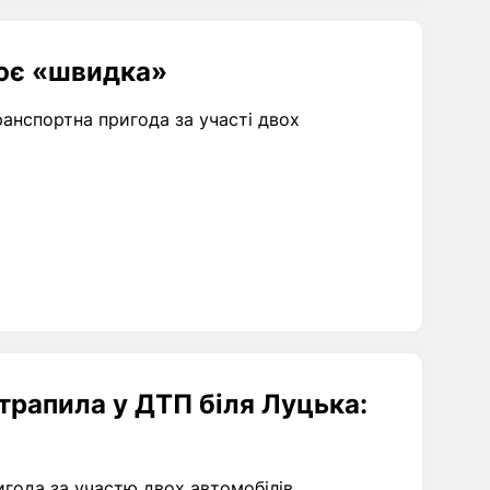
цює «швидка»
анспортна пригода за участі двох
трапила у ДТП біля Луцька:
года за участю двох автомобілів.