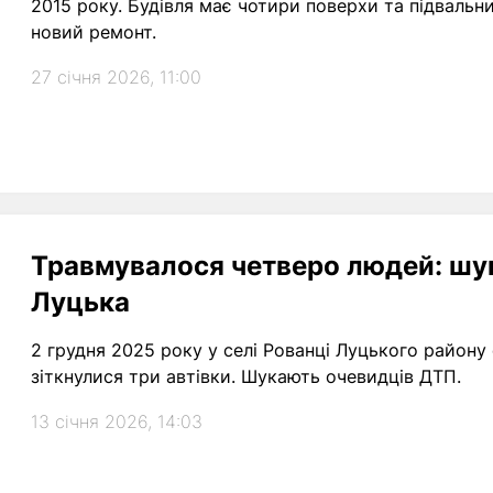
2015 року. Будівля має чотири поверхи та підвальн
новий ремонт.
27 січня 2026, 11:00
Травмувалося четверо людей: шу
Луцька
2 грудня 2025 року у селі Рованці Луцького район
зіткнулися три автівки. Шукають очевидців ДТП.
13 січня 2026, 14:03