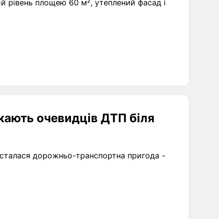
ий рівень площею 60 м², утеплений фасад і
кають очевидців ДТП біля
у сталася дорожньо-транспортна пригода -