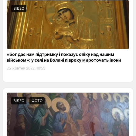
ВІДЕО
«Бог дає нам підтримку і показує опіку над нашим
військом»: у селі на Волині півроку мироточать ікони
25 жовтня 2022, 18:53
ВІДЕО
ФОТО