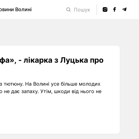
овини Волині
Пошук
фа», - лікарка з Луцька про
без тютюну. На Волині усе більше молодих
о не дає запаху. Утім, шкоди від нього не