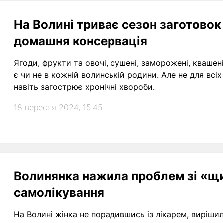
На Волині триває сезон заготовок
домашня консервація
Ягоди, фрукти та овочі, сушені, заморожені, квашені
є чи не в кожній волинській родини. Але не для всі
навіть загострює хронічні хвороби.
18 вересня 2024, 15:45
Волинянка нажила проблем зі «щ
самолікування
На Волині жінка не порадившись із лікарем, вирішил