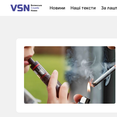
Новини
Наші тексти
За лаш
Новини Луцька
Колонки
Нер