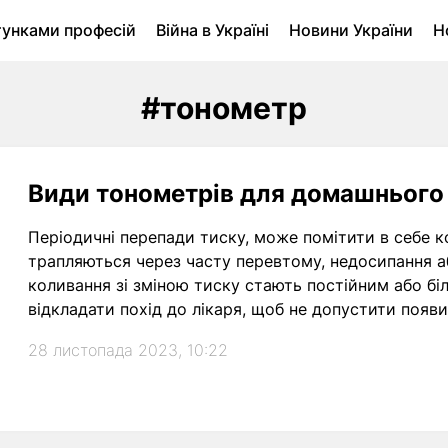
тунками професій
Війна в Україні
Новини України
Н
ухомість в Луцьку
Городина
Архів
#тонометр
Види тонометрів для домашнього
Періодичні перепади тиску, може помітити в себе 
трапляються через часту перевтому, недосипання аб
коливання зі зміною тиску стають постійним або бі
відкладати похід до лікаря, щоб не допустити появи 
28 листопада 2023, 10:22