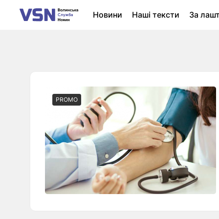
Новини
Наші тексти
За лаш
Новини Луцька
Колонки
Нер
PROMO