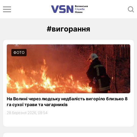
#вигорання
ФОТО
На Волині через людську недбалість вигоріло близько 8
га сухої трави та чагарників
28 березня 2026, 09:54