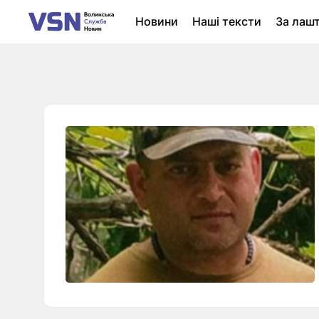
Новини
Наші тексти
За лаш
Новини Луцька
Колонки
Нер