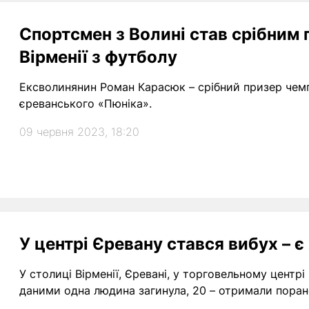
Спортсмен з Волині став срібним
Вірменії з футболу
Ексволинянин Роман Карасюк – срібний призер чемпі
єреванського «Пюніка».
09 червня 2023, 18:20
У центрі Єревану стався вибух – 
У столиці Вірменії, Єревані, у торговельному центр
даними одна людина загинула, 20 – отримали поран