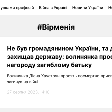
тунками професій
Війна в Україні
Новини України
Н
ухомість в Луцьку
Городина
Архів
#Вірменія
Не був громадянином України, та 
захищав державу: волинянка про
нагороду загиблому батьку
Волинянка Діана Хачатрян просять посмертно присвої
загинув на війні.
27 серпня 2023, 14:10