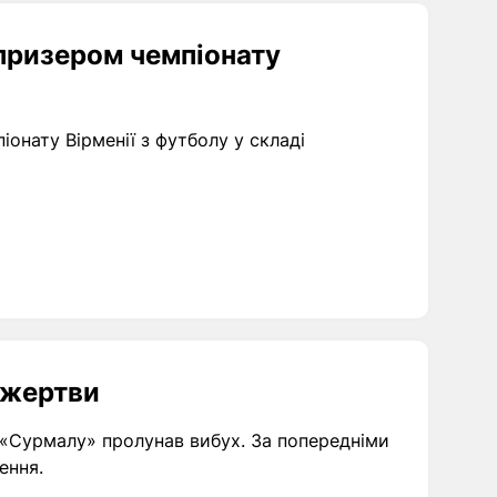
 призером чемпіонату
онату Вірменії з футболу у складі
є жертви
і «Сурмалу» пролунав вибух. За попередніми
ення.