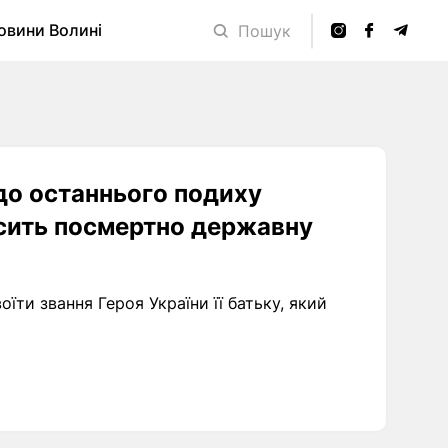
овини Волині
Пошук
до останнього подиху
сить посмертно державну
ти звання Героя України її батьку, який