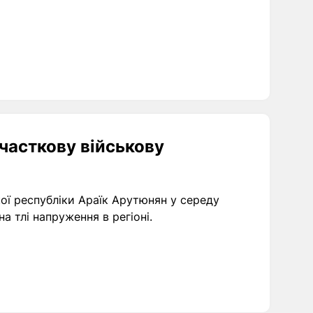
часткову військову
ої республіки Араїк Арутюнян у середу
а тлі напруження в регіоні.