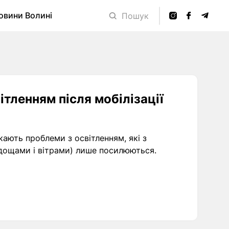
овини Волині
Пошук
ітленням після мобілізації
ають проблеми з освітленням, які з
дощами і вітрами) лише посилюються.