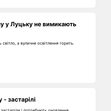
му у Луцьку не вимикають
світло, а вуличне освітлення горить.
 - застарілі
 застаріли і потребують оновлення.