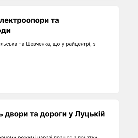
електроопори та
оди
ельська та Шевченка, що у райцентрі, з
ь двори та дороги у Луцькій
повному режимі наразі працює з початку