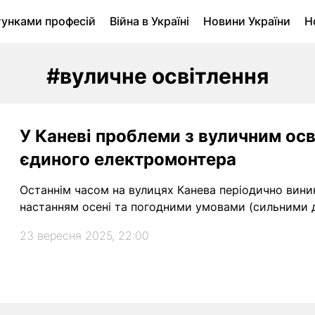
тунками професій
Війна в Україні
Новини України
Н
ухомість в Луцьку
Городина
Архів
#вуличне освітлення
У Каневі проблеми з вуличним осв
єдиного електромонтера
Останнім часом на вулицях Канева періодично виник
настанням осені та погодними умовами (сильними 
23 вересня 2025, 22:00