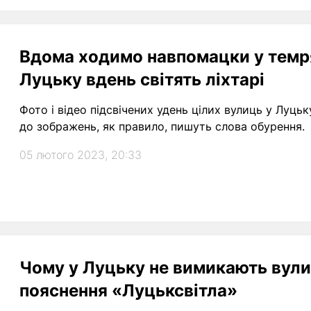
Вдома ходимо навпомацки у темряв
Луцьку вдень світять ліхтарі
Фото і відео підсвічених удень цілих вулиць у Луц
до зображень, як правило, пишуть слова обурення.
05 лютого 2023, 20:33
Чому у Луцьку не вимикають вулич
пояснення «Луцьксвітла»