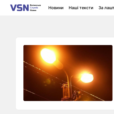
Новини
Наші тексти
За лаш
Новини Луцька
Колонки
Нер