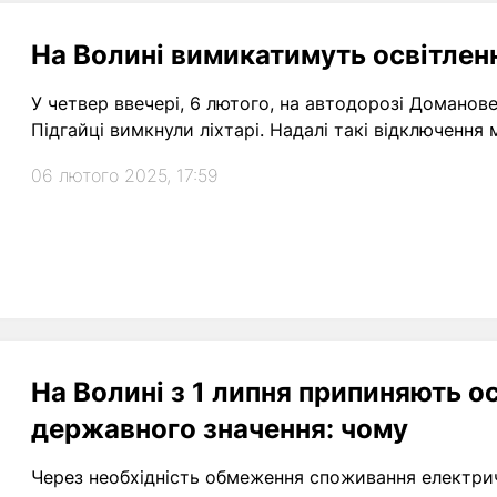
На Волині вимикатимуть освітлен
У четвер ввечері, 6 лютого, на автодорозі Доманове 
Підгайці вимкнули ліхтарі. Надалі такі відключення 
06 лютого 2025, 17:59
На Волині з 1 липня припиняють 
державного значення: чому
Через необхідність обмеження споживання електричн