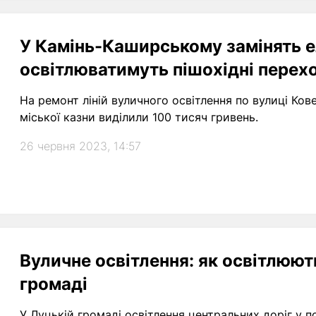
У Камінь-Каширському замінять 
освітлюватимуть пішохідні перех
На ремонт ліній вуличного освітлення по вулиці Ков
міської казни виділили 100 тисяч гривень.
26 червня 2023, 14:57
Вуличне освітлення: як освітлюют
громаді
У Луцькій громаді освітлення центральних доріг у 