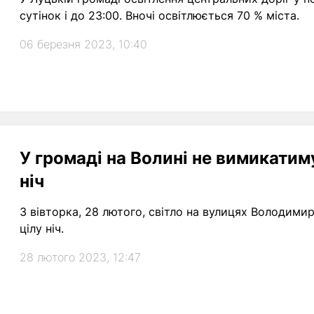
сутінок і до 23:00. Вночі освітлюється 70 % міста.
06 березня 2023, 10:40
У громаді на Волині не вимикатим
ніч
З вівторка, 28 лютого, світло на вулицях Володими
цілу ніч.
28 лютого 2023, 12:47