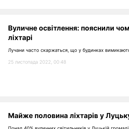
Вуличне освітлення: пояснили чо
ліхтарі
Лучани часто скаржаться, що у будинках вимикають 
25 листопада 2022, 00:48
Майже половина ліхтарів у Луцьку
Понад 40% вуличних світильників у Луцькій громаді