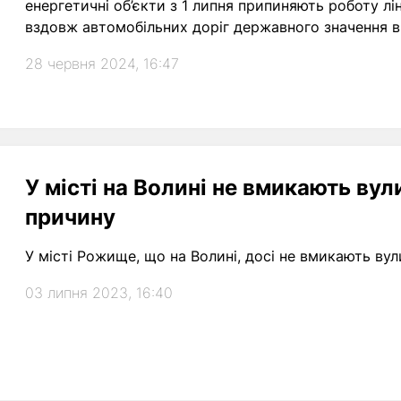
енергетичні об’єкти з 1 липня припиняють роботу лі
вздовж автомобільних доріг державного значення в
28 червня 2024, 16:47
У місті на Волині не вмикають ву
причину
У місті Рожище, що на Волині, досі не вмикають вул
03 липня 2023, 16:40