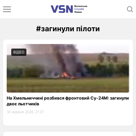
#загинули пілоти
ВІДЕО
На Хмельниччині розбився фронтовий Су-24М: загинули
двоє льотчиків
16 червня 2026, 21:37