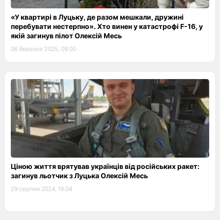
«У квартирі в Луцьку, де разом мешкали, дружині
перебувати нестерпно». Хто винен у катастрофі F-16, у
якій загинув пілот Олексій Месь
06 березня 2025, 09:00
Ціною життя врятував українців від російських ракет:
загинув льотчик з Луцька Олексій Месь
29 серпня 2024, 19:04