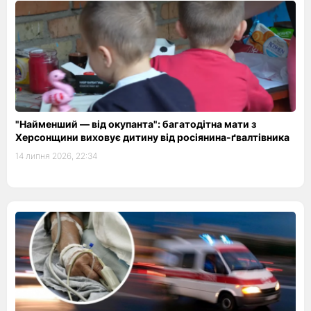
"Найменший — від окупанта": багатодітна мати з
Херсонщини виховує дитину від росіянина-ґвалтівника
14 липня 2026, 22:34