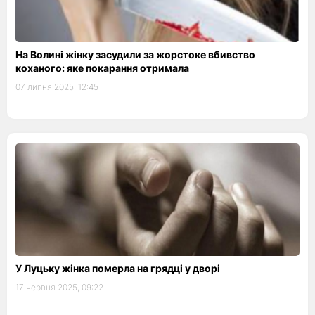
На Волині жінку засудили за жорстоке вбивство
коханого: яке покарання отримала
07 липня 2025, 12:45
У Луцьку жінка померла на грядці у дворі
17 червня 2025, 09:22