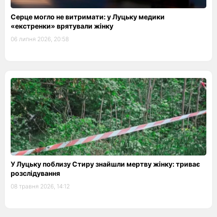
Серце могло не витримати: у Луцьку медики
«екстренки» врятували жінку
06 липня 2026, 20:58
У Луцьку поблизу Стиру знайшли мертву жінку: триває
розслідування
08 травня 2026, 14:12