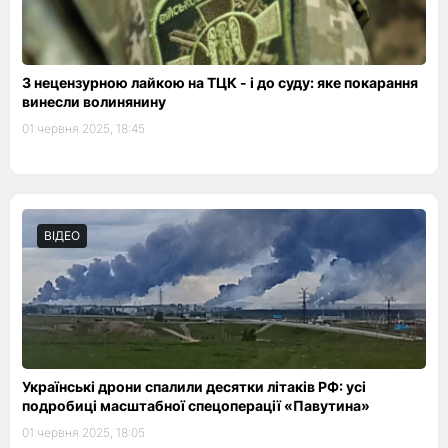
З нецензурною лайкою на ТЦК - і до суду: яке покарання
винесли волинянину
01 червня 2025, 18:45
ВІДЕО
Українські дрони спалили десятки літаків РФ: усі
подробиці масштабної спецоперації «Павутина»
01 червня 2025, 18:05