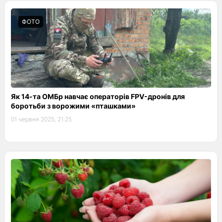
ФОТО
Як 14-та ОМБр навчає операторів FPV-дронів для
боротьби з ворожими «пташками»
01 червня 2025, 21:25