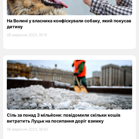
На Волині у власника конфіскували собаку, який покусав
дитину
06 вересня 2023, 19:15
Сіль за понад 3 мільйони: повідомили скільки кошів
витратить Луцьк на посипання доріг взимку
06 вересня 2023, 18:50