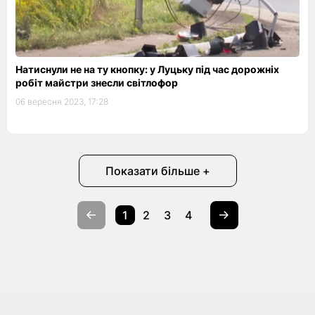
Натиснули не на ту кнопку: у Луцьку під час дорожніх
робіт майстри знесли світлофор
06 вересня 2023, 17:28
Показати більше +
1
2
3
4