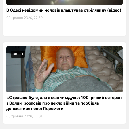
В Одесі невідомий чоловік влаштував стрілянину (відео)
08 травня 2026, 22:50
ВІДЕО
«Страшно було, але я їхав чимдуж»: 100-річний ветеран
з Волині розповів про пекло війни та пообіцяв
дочекатися нової Перемоги
08 травня 2026, 22:01