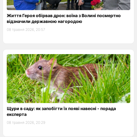
Життя Героя обірвав дрон: воїна з Волині посмертно
відзначили державною нагородою
08 травня 2026, 20:57
Щури в саду: як запобігти їх появі навесні - порада
експерта
08 травня 2026, 20:29